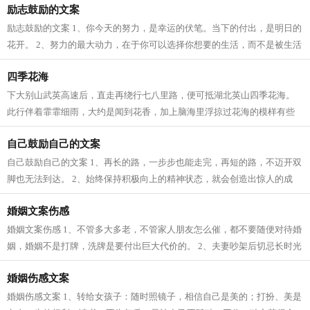
励志鼓励的文案
励志鼓励的文案 1、你今天的努力，是幸运的伏笔。当下的付出，是明日的
花开。 2、努力的最大动力，在于你可以选择你想要的生活，而不是被生活
选择。 3、永远不要放弃你真正想要...
四季花海
下大别山武英高速后，直走再绕行七八里路，便可抵湖北英山四季花海。
此行伴着霏霏细雨，大约是闻到花香，加上脑海里浮掠过花海的模样有些
时日，才觉路途并不遥远。 一汪水泊，...
自己鼓励自己的文案
自己鼓励自己的文案 1、再长的路，一步步也能走完，再短的路，不迈开双
脚也无法到达。 2、始终保持积极向上的精神状态，就会创造出惊人的成
绩。 3、伟人之所以伟大，是因为他与...
婚姻文案伤感
婚姻文案伤感 1、不管多大多老，不管家人朋友怎么催，都不要随便对待婚
姻，婚姻不是打牌，洗牌是要付出巨大代价的。 2、夫妻吵架后切忌长时光
负气坚持沉默和冷漠。有两句话可以...
婚姻伤感文案
婚姻伤感文案 1、转给女孩子：随时照镜子，相信自己是美的；打扮、美是