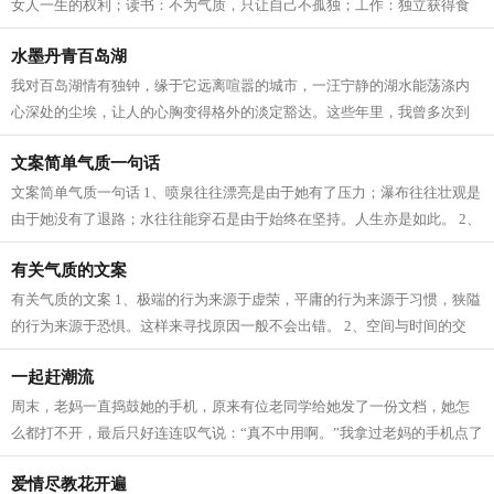
女人一生的权利；读书：不为气质，只让自己不孤独；工作：独立获得食
物是尊严；爱情：只遵从直觉，与生...
水墨丹青百岛湖
我对百岛湖情有独钟，缘于它远离喧嚣的城市，一汪宁静的湖水能荡涤内
心深处的尘埃，让人的心胸变得格外的淡定豁达。这些年里，我曾多次到
百岛湖，每次去都是天公不作美，不是...
文案简单气质一句话
文案简单气质一句话 1、喷泉往往漂亮是由于她有了压力；瀑布往往壮观是
由于她没有了退路；水往往能穿石是由于始终在坚持。人生亦是如此。 2、
一路走来，总会历经许许多多门槛，...
有关气质的文案
有关气质的文案 1、极端的行为来源于虚荣，平庸的行为来源于习惯，狭隘
的行为来源于恐惧。这样来寻找原因一般不会出错。 2、空间与时间的交
错，伤了岁月，老了红颜！柔情和无奈...
一起赶潮流
周末，老妈一直捣鼓她的手机，原来有位老同学给她发了一份文档，她怎
么都打不开，最后只好连连叹气说：“真不中用啊。”我拿过老妈的手机点了
几下把文档打开了，她又用羡慕的...
爱情尽教花开遍