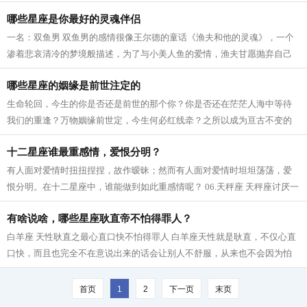
哪些星座是你最好的灵魂伴侣
一名：双鱼男 双鱼男的感情很像王尔德的童话《渔夫和他的灵魂》，一个
渗着悲哀清冷的梦境般描述，为了与小美人鱼的爱情，渔夫甘愿抛弃自己
的灵魂，结局却是他抱着小美人鱼的尸...
哪些星座的姻缘是前世注定的
生命轮回，今生的你是否还是前世的那个你？你是否还在茫茫人海中等待
我们的重逢？万物姻缘前世定，今生何必红线牵？之所以成为亘古不变的
浪漫，是因为他们的姻缘早已注定，哪...
十二星座谁最重感情，爱恨分明？
有人面对爱情时扭扭捏捏，故作暧昧；然而有人面对爱情时坦坦荡荡，爱
恨分明。在十二星座中，谁能做到如此重感情呢？ 06.天秤座 天秤座讨厌一
个人会完全表现在脸上，不但黑脸，...
有啥说啥，哪些星座耿直帝不怕得罪人？
白羊座 天性耿直之最心直口快不怕得罪人 白羊座天性就是耿直，不仅心直
口快，而且也完全不在意说出来的话会让别人不舒服，从来也不会因为怕
得罪人而收敛自己的言谈，结交真心...
首页
1
2
下一页
末页