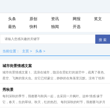
头条
原创
资讯
网报
奖文
最热
快料
独闻
开选
当前位置：
主页
>
头条
>
城市街景情感文案
城市街景情感文案 1、流浪在城市，隐没在霓虹灯的迷茫中，疏离了夜色、
星空、飞舞的萤火虫。吉它已经蒙尘，静静的在角落里沉默。没有了纸和
笔的摩擦，独对荧屏，天地很大，心...
秀秋景
每到深秋的季节，我都要与秋风一起，去采回一片枫叶。这种 情感 缘于
它，春天，生的翠绿。秋天，红的热烈。 每到深秋的时节，我都要与岁月
一起，去采回一片枫叶。它是色彩的更...