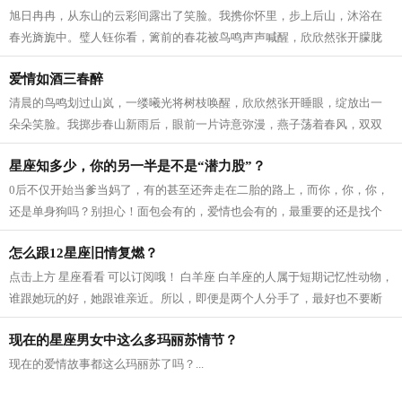
旭日冉冉，从东山的云彩间露出了笑脸。我携你怀里，步上后山，沐浴在
春光旖旎中。璧人钰你看，篱前的春花被鸟鸣声声喊醒，欣欣然张开朦胧
的睡眼，拥着一米阳光，好奇地打探着...
爱情如酒三春醉
清晨的鸟鸣划过山岚，一缕曦光将树枝唤醒，欣欣然张开睡眼，绽放出一
朵朵笑脸。我掷步春山新雨后，眼前一片诗意弥漫，燕子荡着春风，双双
啁啾，翩跹在我兰楼畔，驮着水边的春...
星座知多少，你的另一半是不是“潜力股”？
0后不仅开始当爹当妈了，有的甚至还奔走在二胎的路上，而你，你，你，
还是单身狗吗？别担心！面包会有的，爱情也会有的，最重要的还是找个
潜力股哦。...
怎么跟12星座旧情复燃？
点击上方 星座看看 可以订阅哦！ 白羊座 白羊座的人属于短期记忆性动物，
谁跟她玩的好，她跟谁亲近。所以，即便是两个人分手了，最好也不要断
了联系，偶尔约一约呀，吃吃饭，打...
现在的星座男女中这么多玛丽苏情节？
现在的爱情故事都这么玛丽苏了吗？...