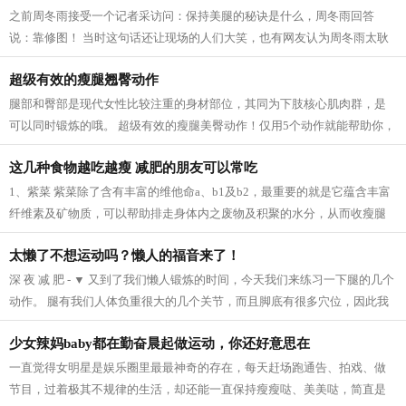
之前周冬雨接受一个记者采访问：保持美腿的秘诀是什么，周冬雨回答
说：靠修图！ 当时这句话还让现场的人们大笑，也有网友认为周冬雨太耿
直，然而，看了一些没有后期修的图片之...
超级有效的瘦腿翘臀动作
腿部和臀部是现代女性比较注重的身材部位，其同为下肢核心肌肉群，是
可以同时锻炼的哦。 超级有效的瘦腿美臀动作！仅用5个动作就能帮助你，
瘦出性感美腿，同时还塑造紧致翘臀...
这几种食物越吃越瘦 减肥的朋友可以常吃
1、紫菜 紫菜除了含有丰富的维他命a、b1及b2，最重要的就是它蕴含丰富
纤维素及矿物质，可以帮助排走身体内之废物及积聚的水分，从而收瘦腿
之效。 2、芝麻 芝麻它的亚麻仁油酸可以...
太懒了不想运动吗？懒人的福音来了！
深 夜 减 肥 - ▼ 又到了我们懒人锻炼的时间，今天我们来练习一下腿的几个
动作。 腿有我们人体负重很大的几个关节，而且脚底有很多穴位，因此我
们要多锻炼我们的脚，促进血液循...
少女辣妈baby都在勤奋晨起做运动，你还好意思在
一直觉得女明星是娱乐圈里最最神奇的存在，每天赶场跑通告、拍戏、做
节目，过着极其不规律的生活，却还能一直保持瘦瘦哒、美美哒，简直是