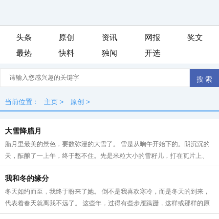
头条
原创
资讯
网报
奖文
最热
快料
独闻
开选
当前位置：
主页
>
原创
>
大雪降腊月
腊月里最美的景色，要数弥漫的大雪了。 雪是从晌午开始下的。阴沉沉的
天，酝酿了一上午，终于憋不住。先是米粒大小的雪籽儿，打在瓦片上、
枯枝上，沙沙作响。接着，雪籽中夹带...
我和冬的缘分
冬天如约而至，我终于盼来了她。 倒不是我喜欢寒冷，而是冬天的到来，
代表着春天就离我不远了。 这些年，过得有些步履蹒跚，这样或那样的原
因。所以我一直在期待着 人生 跟季节...