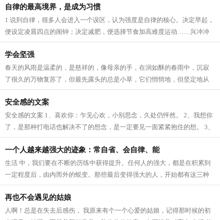
自律的最高境界，是成为习惯
1 说到自律，很多人会进入一个误区，认为强度是自律的核心。决定早起，
便设定凌晨四点的闹钟；决定减肥，便选择节食加高难度运动……兴冲冲
立目标，却因为强度太大，内心已有...
学会坚强
春天的风雨是温柔的，是慈祥的，像母亲的手，在润如酥的春雨中，沉寂
了很久的万物复苏了，但最先露头的总是小草，它们悄悄地，但坚定地从
土里钻出来，为山野铺上一层绿色，充...
安全感的文案
安全感的文案 1、喜欢你：乍见心欢，小别思念，久处仍怦然。 2、我想你
了，是那种打电话也解决不了的想念，是一定要见一面紧紧抱住的想。 3、
我爱这个世界上的三件事：太阳，月...
一个人越来越强大的迹象：常自省、会自律、能
生活 中，我们要在不断的历练中获得提升。任何人的强大，都是在积累到
一定程度后，由内而外的蜕变。那些最后变得强大的人，开始都有这三种
迹象。 常自省 人生 路上，每个人的境...
再也不会遇见的姑娘
人啊！总是在失去后感伤， 我原来有个一个心爱的姑娘，记得那时候的初