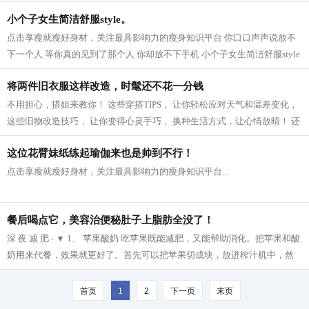
羡慕死我们这些凡人啦~老天爷爷太不公...
小个子女生简洁舒服style。
点击享瘦就瘦好身材，关注最具影响力的瘦身知识平台 你口口声声说放不
下一个人 等你真的见到了那个人 你却放不下手机 小个子女生简洁舒服style
模特身高159CM 165cm半熟女生的轻熟小性...
将两件旧衣服这样改造，时髦还不花一分钱
不用担心，搭姐来教你！ 这些穿搭TIPS， 让你轻松应对天气和温差变化，
这些旧物改造技巧， 让你变得心灵手巧， 换种生活方式，让心情放晴！ 还
等什么，快点学起来吧！ 针织衫 风...
这位花臂妹纸练起瑜伽来也是帅到不行！
点击享瘦就瘦好身材，关注最具影响力的瘦身知识平台...
餐后喝点它，美容治便秘肚子上脂肪全没了！
深 夜 减 肥 - ▼ 1、 苹果酸奶 吃苹果既能减肥，又能帮助消化。把苹果和酸
奶用来代餐，效果就更好了。首先可以把苹果切成块，放进榨汁机中，然
后再把榨好的苹果汁与酸奶拌在一起...
首页
1
2
下一页
末页