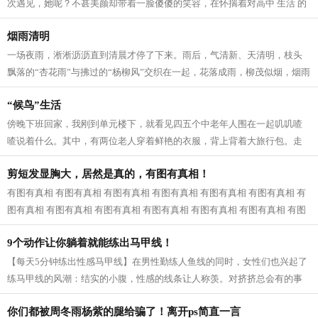
次遇见，她呢？不甚美颜却带着一脸傻傻的笑容，在怀揣着对高中 生活 的
向往，在人群中拥挤寻找着我的老师...
烟雨清明
一场夜雨，淅淅沥沥直到清晨才停了下来。雨后，气清新、天清明，枝头
飘落的“杏花雨”与拂过的“杨柳风”交织在一起，花落成雨，柳茂似烟，烟雨
清明寄深情。 清明，逐雨而来。...
“候鸟”生活
傍晚下班回家，我刚到单元楼下，就看见四五个中老年人围在一起叽叽喳
喳说着什么。其中，有两位老人穿着鲜艳的衣服，背上背着大旅行包。走
近一看，原来是婆婆和公公，我已经快...
剪短发显胸大，居然是真的，有图有真相！
有图有真相 有图有真相 有图有真相 有图有真相 有图有真相 有图有真相 有
图有真相 有图有真相 有图有真相 有图有真相 有图有真相 有图有真相 有图
有真相...
9个动作让你躺着就能练出马甲线！
【每天5分钟练出性感马甲线】在男性勤练人鱼线的同时，女性们也兴起了
练马甲线的风潮：结实的小腹，性感的线条让人称羡。对挤挤总会有的事
业线，拥有马甲线的女性呈现的体态更...
你们都被周冬雨杨紫的腿给骗了！离开ps简直一言