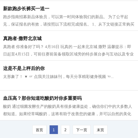
重，你还是曾经的你 表着急，看下文治...
新款跑步长裤买一送一
跑步指南招募新品体验员，可以第一时间体验我们的新品。 为了公平起
见，保证报名的有效，请按照以下流程完成报名。 1、从下文链接正常购买
2条长裤 复制这条信息，打开手机淘宝...
真跑者·撒野北京城
真跑者 你准备好了吗？ 4月16日 玩真的 一起来北京城 撒野 温馨提示：即
日起至4月15日，可前往赛前装备领取区域旁的特步展台参与互动以及专业
教练的跑步指导课程和约跑活动，学习...
这是不是上秤后的你
太形象了！ ▼ ☞ 点我关注姊妹刊，每天分享精彩健身视频 ☜...
血压高？那你知道吃酸奶对你多重要吗
酸奶 通过细菌发酵生产的酸奶具有很多健康益处，确信你们中的大多数人
都知道。如果经常喝酸奶，这将有助于改善您的健康，并可以自然的美化
容颜。据医生介绍，它是多种维生素的...
首页
1
2
下一页
末页