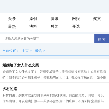
头条
原创
资讯
网报
奖文
最热
快料
独闻
开选
当前位置：
主页
>
最热
>
婚姻给了女人什么文案
婚姻给了女人什么文案 1、好想变成孩子，没有烦恼没有忧愁！如果有后悔
药！我不想结婚不想生孩子！烦死所有的人！ 2、曾经发了疯的想，如今拼
了命的忘。 3、大部分男一女在婚后...
乡村的路
乡村的路，多数时候是双脚和杂草的随机联姻。四面的荒野、田地，可以
信马由缰，可以跑跳打滚——只要不损毁脚下的庄稼，不踩到草窠里的鸟
窝。窄窄的田埂，没膝的荒草，甚至交...