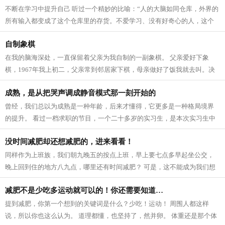
不断在学习中提升自己 听过一个精妙的比喻：“人的大脑如同仓库，外界的
所有输入都变成了这个仓库里的存货。不爱学习、没有好奇心的人，这个
仓库里是空的。”想要提升自己，离...
自制象棋
在我的脑海深处，一直保留着父亲为我自制的一副象棋。 父亲爱好下象
棋，1967年我上初二，父亲常到邻居家下棋，母亲做好了饭我就去叫。决
不出胜负的二人决不罢休，我只得站在旁...
成熟，是从把哭声调成静音模式那一刻开始的
曾经，我们总以为成熟是一种年龄，后来才懂得，它更多是一种格局境界
的提升。 看过一档求职的节目，一个二十多岁的实习生，是本次实习生中
唯一的本科生。 当他提到自己毕业于...
没时间减肥却还想减肥的，进来看看！
同样作为上班族，我们朝九晚五的按点上班，早上要七点多早起坐公交，
晚上回到住的地方八九点，哪里还有时间减肥？ 可是，这不能成为我们想
要拥有好的身材的绊脚石，没时间专注...
减肥不是少吃多运动就可以的！你还需要知道…
提到减肥，你第一个想到的关键词是什么？少吃！运动！ 周围人都这样
说，所以你也这么认为。 道理都懂，也坚持了，然并卵。 体重还是那个体