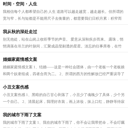
时间・空间・人生
我相信每个人都希望自己的 人生 道路可以越走越宽，越走越长。但所谓的
宽与窄，长与短都是不能用尺子去衡量的，都需要我们日积月累：积窄而
宽，积短而长。学过哲学的都知道，...
我从秋的深处走过
别无他处，站在山岗上收听季节的声音。 爱意从深秋疾步而来。 露珠，悄
悄滴落在吊兰的叶脉间，汇聚成晶莹剔透的星星。淡忘的往事席卷，在竹
林中穿梭。脚步不紧不慢，按某一节...
婚姻家庭情感文案
婚姻家庭情感文案 1、结婚——这是一种社会团体，由一个老板一个老板娘
和两个奴隶组成，四者合而为二。 2、所谓的西方的性解放已经严重误导了
这一代人的价值取向。所谓的西方的...
小丑文案伤感
小丑文案伤感 1、黑暗的自己甘心剥落了，小丑少了魂魄少了具体，少个另
一个自己。 2、清晨起床，我理好衣装，画上浓妆，抹上口红，静静等待寂
寞到来。 3、时间没有改变什么，只...
我的城市下雨了文案
我的城市下雨了文案 1、我在的城市下雨了，你不会让我带把伞，不会叮嘱