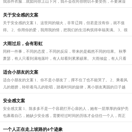
我添件衣服…就如同你上山下河，我不会在向你唠叨不要受伤，不要淋湿
～？ 2、我在的城市下雨了，你还好吗...
关于安全感的文案
关于安全感的文案 1、这世间的烟火，非常辽阔，但若是没有你，就不值
得。 2、你用你的爱，我用我的情，把我们的生活构筑得幸福美满。 3、很
多人如果换一个时间认识，就会有不同...
大雨过后，会有彩虹
同样一件事，不同的态度，不同的反应，带来的是截然不同的结果。 秋季
萧瑟，有人只看到满地落叶，有人却看到累累硕果。 大雨倾盆，有人只看
到满地泥泞，有人却看到天边彩虹。...
适合小朋友的文案
适合小朋友的文案 1、你不是小朋友了，撑不住了也不能哭了。 2、乘着风
儿的翅膀，聆听着鸟儿的歌唱，踏着时间的旋律，离小朋友离园的日子越
来越近了。看着即将毕业的你们，我心...
安全感文案
安全感文案 1、陈多多不是一个容易打开心扉的人，她有一层厚厚的保护壳
包裹着自己，她缺少安全感，需要经过时间的历练才会信任一个人，而正
是因为如此，她对他的信任和依赖几...
一个人正在走上坡路的4个迹象