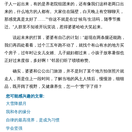
子人一起出来，有的是养老院组团来的，还有像我们这样老两口出
来的，什么地方的人都有。大家住在隔壁，白天晚上有空聊聊天，
那感觉真是太好了……”“你这不就是在过‘候鸟’生活吗，随季节搬
迁。”人群里不知谁开玩笑说，惹得婆婆哈哈大笑起来。
说起未来的打算，婆婆有自己的计划：“趁现在两条腿还能跑，
我们再四处看看，过个三五年跑不动了，就找个有山有水的地方买
个房子，过年时让女儿女婿、儿子媳妇都过来，小孩子放寒暑假也
正好过来度假，多好啊！”邻居们听了啧啧称赞。
确实，婆婆和公公出门旅游，并不是到了某个地方拍张照片就
走人，而是住上一段时间，了解当地的风土人情后，慢慢游，细细
品，既开阔了视野，又健康养生，怎一个“赞”字了得？
您可能感兴趣的文章:
大雪降腊月
我和冬的缘分
自律的最高境界，是成为习惯
学会坚强