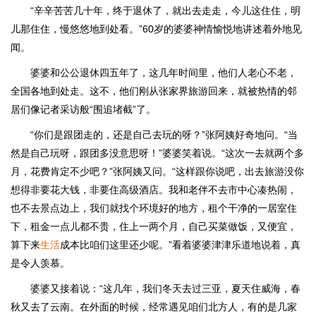
“辛辛苦苦几十年，终于退休了，就出去走走，今儿这住住，明
儿那住住，慢悠悠地到处看。”60岁的婆婆神情愉悦地讲述着外地见
闻。
婆婆和公公退休四五年了，这几年时间里，他们人老心不老，
全国各地到处走。这不，他们刚从张家界旅游回来，就被热情的邻
居们像记者采访般“围追堵截”了。
“你们是跟团走的，还是自己去玩的呀？”张阿姨好奇地问。“当
然是自己玩呀，跟团多没意思呀！”婆婆笑着说。“这次一去就两个多
月，花费肯定不少吧？”张阿姨又问。“这样跟你说吧，出去旅游没你
想得非要花大钱，非要住高级酒店。我和老伴不去市中心凑热闹，
也不去景点边上，我们就找个环境好的地方，租个干净的一居室住
下，租金一点儿都不贵，住上一两个月，自己买菜做饭，又便宜，
算下来
生活
成本比咱们这里还少呢。”看着婆婆津津乐道地说着，真
是令人羡慕。
婆婆又接着说：“这几年，我们冬天去过三亚，夏天住威海，春
秋又去了云南。在外面的时候，经常遇见咱们北方人，有的是几家