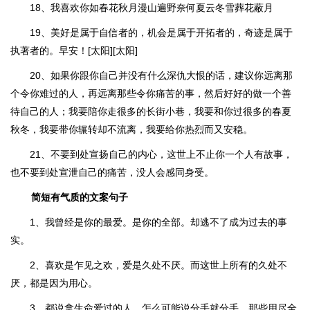
18、我喜欢你如春花秋月漫山遍野奈何夏云冬雪葬花蔽月
19、美好是属于自信者的，机会是属于开拓者的，奇迹是属于
执著者的。早安！[太阳][太阳]
20、如果你跟你自己并没有什么深仇大恨的话，建议你远离那
个令你难过的人，再远离那些令你痛苦的事，然后好好的做一个善
待自己的人；我要陪你走很多的长街小巷，我要和你过很多的春夏
秋冬，我要带你辗转却不流离，我要给你热烈而又安稳。
21、不要到处宣扬自己的内心，这世上不止你一个人有故事，
也不要到处宣泄自己的痛苦，没人会感同身受。
简短有气质的文案句子
1、我曾经是你的最爱。是你的全部。却逃不了成为过去的事
实。
2、喜欢是乍见之欢，爱是久处不厌。而这世上所有的久处不
厌，都是因为用心。
3、都说拿生命爱过的人，怎么可能说分手就分手，那些用尽全