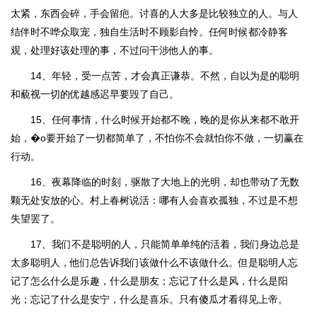
太紧，东西会碎，手会留疤。讨喜的人大多是比较独立的人。与人
结伴时不哗众取宠，独自生活时不顾影自怜。任何时候都冷静客
观，处理好该处理的事，不过问干涉他人的事。
14、年轻，受一点苦，才会真正谦恭。不然，自以为是的聪明
和藐视一切的优越感迟早要毁了自己。
15、任何事情，什么时候开始都不晚，晚的是你从来都不敢开
始，�o要开始了一切都简单了，不怕你不会就怕你不做，一切赢在
行动。
16、夜幕降临的时刻，驱散了大地上的光明，却也带动了无数
颗无处安放的心。村上春树说活：哪有人会喜欢孤独，不过是不想
失望罢了。
17、我们不是聪明的人，只能简单单纯的活着，我们身边总是
太多聪明人，他们总告诉我们该做什么不该做什么。但是聪明人忘
记了怎么什么是乐趣，什么是朋友；忘记了什么是风，什么是阳
光；忘记了什么是安宁，什么是喜乐。只有傻瓜才看得见上帝。