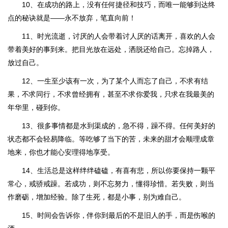
10、在成功的路上，没有任何捷径和技巧，而唯一能够到达终
点的秘诀就是——永不放弃，笔直向前！
11、时光流逝，讨厌的人会带着讨人厌的话离开，喜欢的人会
带着美好的事到来。把目光放在远处，洒脱还给自己。忘掉路人，
放过自己。
12、一生至少该有一次，为了某个人而忘了自己，不求有结
果，不求同行，不求曾经拥有，甚至不求你爱我，只求在我最美的
年华里，碰到你。
13、很多事情都是水到渠成的，急不得，躁不得。任何美好的
状态都不会轻易降临。等吃够了当下的苦，未来的甜才会顺理成章
地来，你也才能心安理得地享受。
14、生活总是这样绊绊磕磕，有喜有悲，所以你要保持一颗平
常心，戒骄戒躁。若成功，则不忘努力，懂得珍惜。若失败，则当
作磨砺，增加经验。除了生死，都是小事，别为难自己。
15、时间会告诉你，伴你到最后的不是旧人的手，而是伤喉的